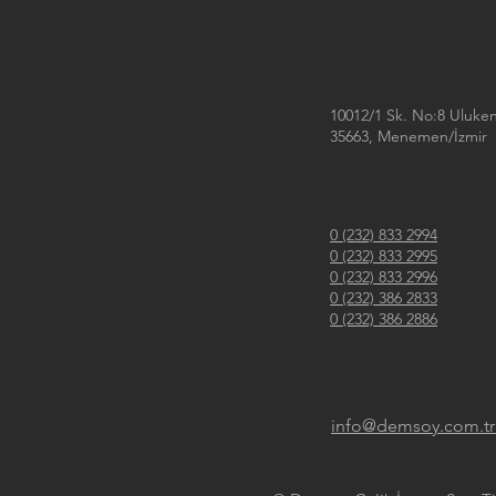
10012/1 Sk. No:8 Uluke
35663, Menemen/İzmir
0 (232) 833 2994
0 (232) 833 2995
0 (232) 833 2996
0 (232) 386 2833
0 (232) 386 2886
info@demsoy.com.t