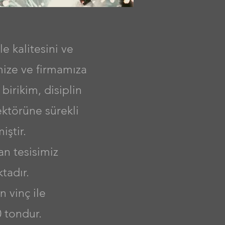
le kalitesini ve
mize ve firmamıza
 birikim, disiplin
ektörüne sürekli
iştir.
n tesisimiz
tadır.
 vinç ile
0 tondur.