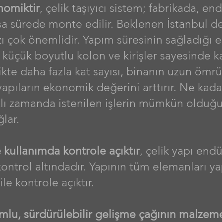
onomiktir
, çelik taşıyıcı sistem; fabrikada, e
kısa sürede monte edilir. Beklenen İstanbul d
zı çok önemlidir. Yapım süresinin sağladığı
küçük boyutlu kolon ve kirişler sayesinde k
likte daha fazla kat sayısı, binanın uzun öm
k yapıların ekonomik değerini arttırır. Ne kada
ıtlı zamanda istenilen işlerin mümkün oldu
lar.
 kullanımda kontrole açıktır
, çelik yapı endü
kontrol altındadır. Yapının tüm elemanları ya
e kontrole açıktır.
lu, sürdürülebilir gelişme çağının malzeme