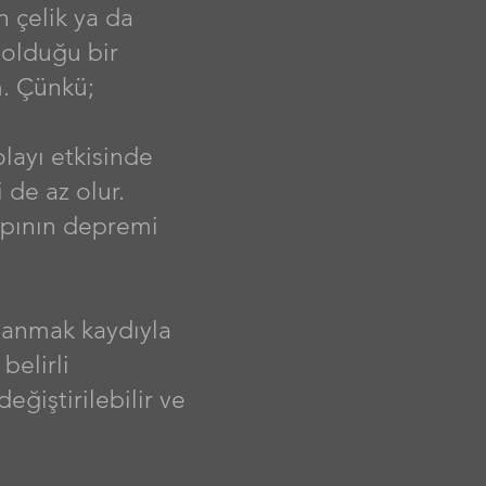
 çelik ya da
 olduğu bir
m. Çünkü;
olayı etkisinde
de az olur.
yapının depremi
rlanmak kaydıyla
belirli
eğiştirilebilir ve