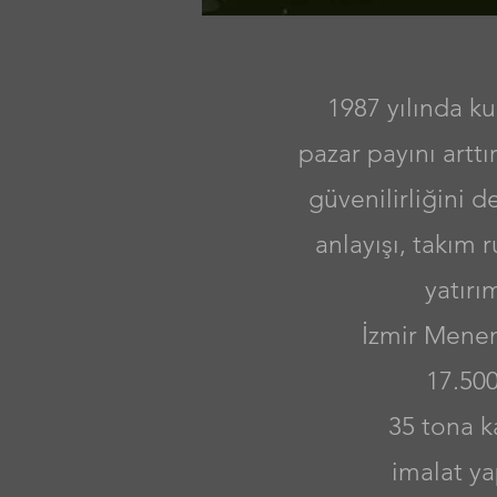
1987 yılında ku
pazar payını artt
güvenilirliğini de
anlayışı, takım
yatırı
İzmir Menem
17.500
35 tona k
imalat ya