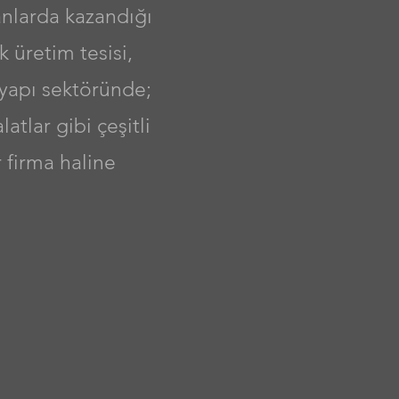
anlarda kazandığı
 üretim tesisi,
 yapı sektöründe;
latlar gibi çeşitli
r firma haline