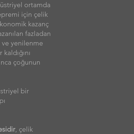
ndüstriyel ortamda
epremi için çelik
 ekonomik kazanç
azanılan fazladan
rü ve yenilenme
r kaldığını
ğunca çoğunun
striyel bir
pı
sidir
, çelik