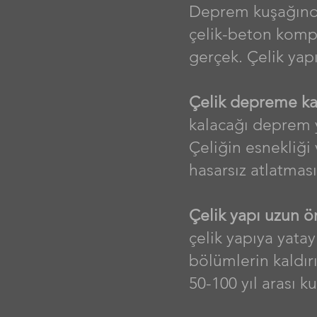
Deprem kuşağında
çelik-beton kompo
gerçek. Çelik yap
Çelik depreme kar
kalacağı deprem 
Çeliğin esnekliği
hasarsız atlatmasın
Çelik yapı uzun ö
çelik yapıya yatay
bölümlerin kaldırı
50-100 yıl arası kul