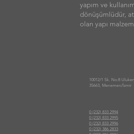
yapım ve kullanım
dönüşümlüdür, atı
olan yapı malzeme
10012/1 Sk. No:8 Uluke
35663, Menemen/İzmir
0 (232) 833 2994
0 (232) 833 2995
0 (232) 833 2996
0 (232) 386 2833